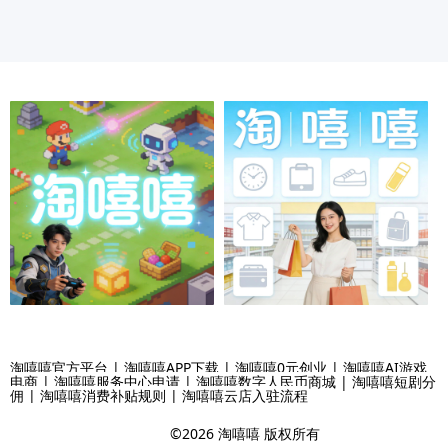
淘嘻嘻官方平台 | 淘嘻嘻APP下载 | 淘嘻嘻0元创业 | 淘嘻嘻AI游戏
电商 | 淘嘻嘻服务中心申请 | 淘嘻嘻数字人民币商城 | 淘嘻嘻短剧分
佣 | 淘嘻嘻消费补贴规则 | 淘嘻嘻云店入驻流程
©2026 淘嘻嘻 版权所有